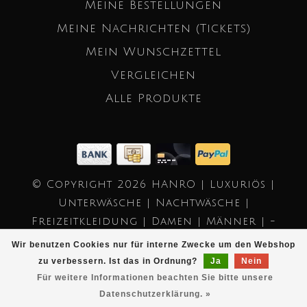
Meine Bestellungen
Meine Nachrichten (Tickets)
Mein Wunschzettel
Vergleichen
Alle Produkte
© Copyright 2026 HANRO | Luxuriös |
Unterwäsche | Nachtwäsche |
Freizeitkleidung | Damen | Männer | -
Powered by
Lightspeed
- Theme by
Wir benutzen Cookies nur für interne Zwecke um den Webshop
Dyvelopment
zu verbessern. Ist das in Ordnung?
Ja
Nein
Für weitere Informationen beachten Sie bitte unsere
Datenschutzerklärung. »