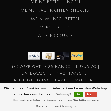
Meine Bestellungen
Meine Nachrichten (Tickets)
Mein Wunschzettel
Vergleichen
Alle Produkte
© Copyright 2026 HANRO | Luxuriös |
Unterwäsche | Nachtwäsche |
Freizeitkleidung | Damen | Männer | -
Powered by
Lightspeed
- Theme by
Wir benutzen Cookies nur für interne Zwecke um den Webshop
Dyvelopment
zu verbessern. Ist das in Ordnung?
Ja
Nein
Für weitere Informationen beachten Sie bitte unsere
Datenschutzerklärung. »