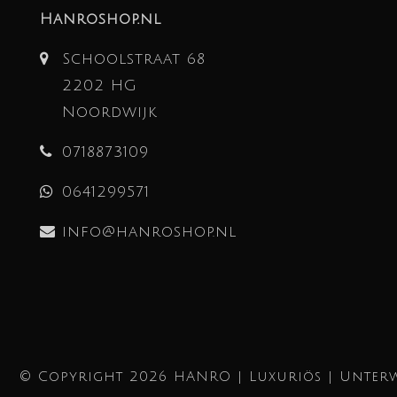
Hanroshop.nl
Schoolstraat 68
2202 HG
Noordwijk
0718873109
0641299571
info@hanroshop.nl
© Copyright 2026 HANRO | Luxuriös | Unterw