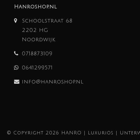
Hanroshop.nl
Schoolstraat 68
2202 HG
Noordwijk
0718873109
0641299571
info@hanroshop.nl
© Copyright 2026 HANRO | Luxuriös | Unterw