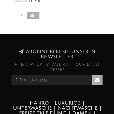
PRINT (SALE)
€112,00
€150,00
ABONNIEREN SIE UNSEREN
NEWSLETTER
And stay up to date with our latest
offers
HANRO | LUXURIÖS |
UNTERWÄSCHE | NACHTWÄSCHE |
FREIZEITKLEIDUNG | DAMEN |