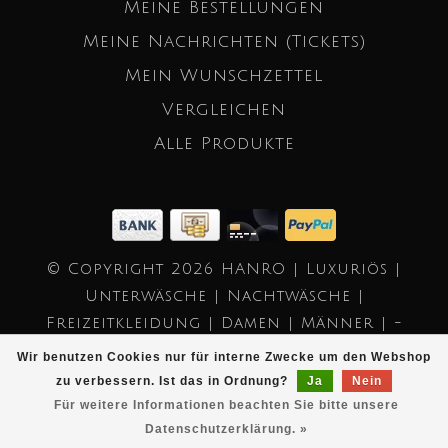
Meine Bestellungen
Meine Nachrichten (Tickets)
Mein Wunschzettel
Vergleichen
Alle Produkte
© Copyright 2026 HANRO | Luxuriös |
Unterwäsche | Nachtwäsche |
Freizeitkleidung | Damen | Männer | -
Powered by
Lightspeed
- Theme by
Wir benutzen Cookies nur für interne Zwecke um den Webshop
Dyvelopment
zu verbessern. Ist das in Ordnung?
Ja
Nein
Für weitere Informationen beachten Sie bitte unsere
Datenschutzerklärung. »