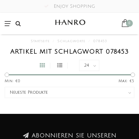
Enjoy Shopping
0
Startseite
/
Schlagworte
/
078453
ARTIKEL MIT SCHLAGWORT 078453
Min: €
0
Max: €
5
ABONNIEREN SIE UNSEREN