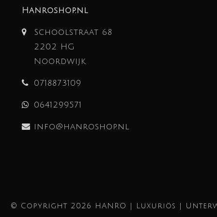
Hanroshop.nl
Schoolstraat 68
2202 HG
Noordwijk
0718873109
0641299571
info@hanroshop.nl
© Copyright 2026 HANRO | Luxuriös | Unterw