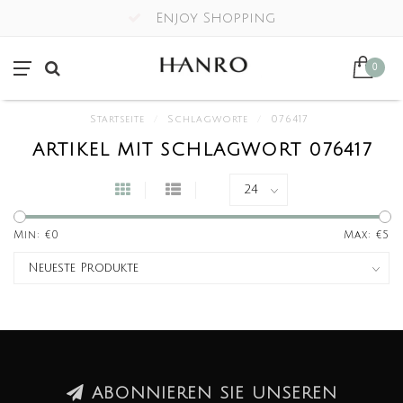
Enjoy Shopping
0
Startseite
/
Schlagworte
/
076417
ARTIKEL MIT SCHLAGWORT 076417
Min: €
0
Max: €
5
ABONNIEREN SIE UNSEREN