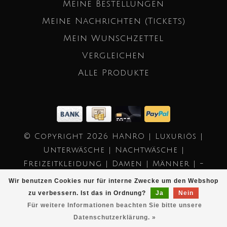
Meine Bestellungen
Meine Nachrichten (Tickets)
Mein Wunschzettel
Vergleichen
Alle Produkte
© Copyright 2026 HANRO | Luxuriös |
Unterwäsche | Nachtwäsche |
Freizeitkleidung | Damen | Männer | -
Powered by
Lightspeed
- Theme by
Wir benutzen Cookies nur für interne Zwecke um den Webshop
Dyvelopment
zu verbessern. Ist das in Ordnung?
Ja
Nein
Für weitere Informationen beachten Sie bitte unsere
Datenschutzerklärung. »