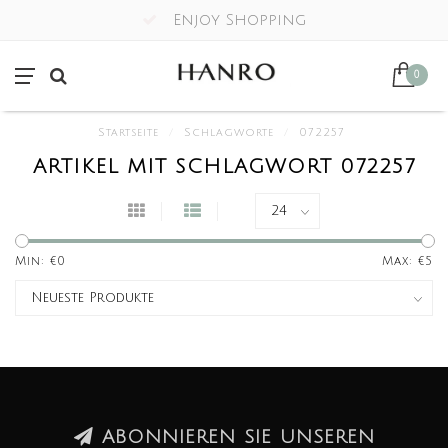
Enjoy Shopping
0
Startseite
/
Schlagworte
/
072257
ARTIKEL MIT SCHLAGWORT 072257
Min: €
0
Max: €
5
ABONNIEREN SIE UNSEREN