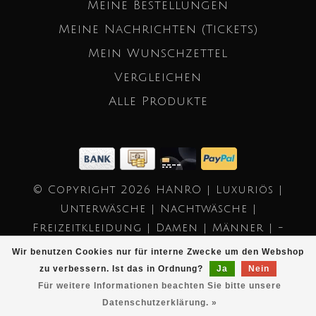
Meine Bestellungen
Meine Nachrichten (Tickets)
Mein Wunschzettel
Vergleichen
Alle Produkte
© Copyright 2026 HANRO | Luxuriös |
Unterwäsche | Nachtwäsche |
Freizeitkleidung | Damen | Männer | -
Powered by
Lightspeed
- Theme by
Wir benutzen Cookies nur für interne Zwecke um den Webshop
Dyvelopment
zu verbessern. Ist das in Ordnung?
Ja
Nein
Für weitere Informationen beachten Sie bitte unsere
Datenschutzerklärung. »