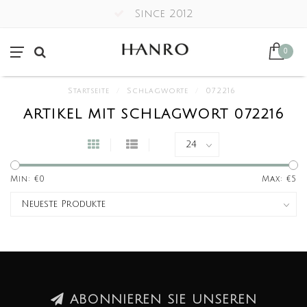
Since 2012
0
Startseite
/
Schlagworte
/
072216
ARTIKEL MIT SCHLAGWORT 072216
Min: €
0
Max: €
5
ABONNIEREN SIE UNSEREN