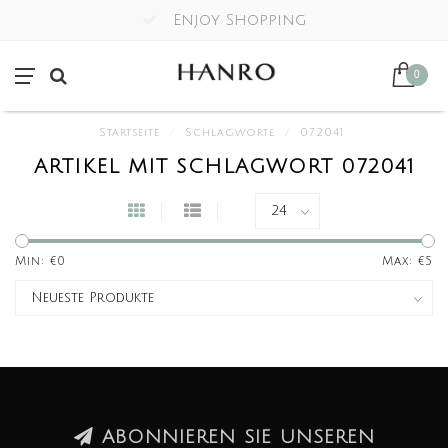
Enjoy Shopping
0
Startseite
/
Schlagworte
/
072041
ARTIKEL MIT SCHLAGWORT 072041
Min: €
0
Max: €
5
ABONNIEREN SIE UNSEREN