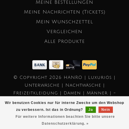
Meine Bestellungen
Meine Nachrichten (Tickets)
Mein Wunschzettel
Vergleichen
Alle Produkte
© Copyright 2026 HANRO | Luxuriös |
Unterwäsche | Nachtwäsche |
Freizeitkleidung | Damen | Männer | -
Powered by
Lightspeed
- Theme by
Wir benutzen Cookies nur für interne Zwecke um den Webshop
Dyvelopment
zu verbessern. Ist das in Ordnung?
Ja
Nein
Für weitere Informationen beachten Sie bitte unsere
Datenschutzerklärung. »