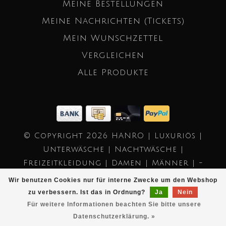
Meine Bestellungen
Meine Nachrichten (Tickets)
Mein Wunschzettel
Vergleichen
Alle Produkte
© Copyright 2026 HANRO | Luxuriös |
Unterwäsche | Nachtwäsche |
Freizeitkleidung | Damen | Männer | -
Powered by
Lightspeed
- Theme by
Wir benutzen Cookies nur für interne Zwecke um den Webshop
Dyvelopment
zu verbessern. Ist das in Ordnung?
Ja
Nein
Für weitere Informationen beachten Sie bitte unsere
Datenschutzerklärung. »