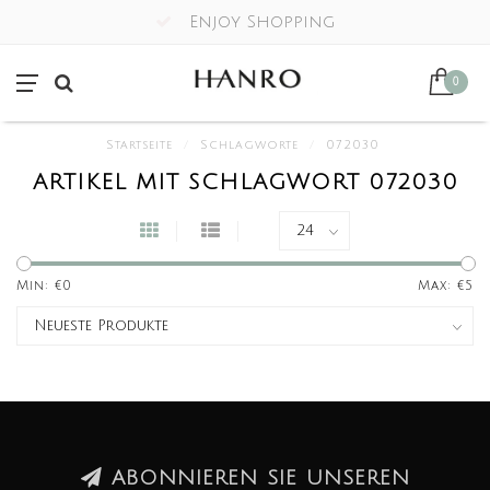
Enjoy Shopping
0
Startseite
/
Schlagworte
/
072030
ARTIKEL MIT SCHLAGWORT 072030
Min: €
0
Max: €
5
ABONNIEREN SIE UNSEREN