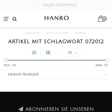
Enjoy Shopping
0
Startseite
/
Schlagworte
/
072012
ARTIKEL MIT SCHLAGWORT 072012
Min: €
0
Max: €
5
ABONNIEREN SIE UNSEREN