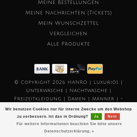
Meine Bestellungen
Meine Nachrichten (Tickets)
Mein Wunschzettel
Vergleichen
Alle Produkte
© Copyright 2026 HANRO | Luxuriös |
Unterwäsche | Nachtwäsche |
Freizeitkleidung | Damen | Männer | -
Powered by
Lightspeed
- Theme by
Wir benutzen Cookies nur für interne Zwecke um den Webshop
Dyvelopment
zu verbessern. Ist das in Ordnung?
Ja
Nein
Für weitere Informationen beachten Sie bitte unsere
Datenschutzerklärung. »