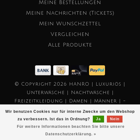
Meine Bestellungen
Meine Nachrichten (Tickets)
Mein Wunschzettel
Vergleichen
Alle Produkte
© Copyright 2026 HANRO | Luxuriös |
Unterwäsche | Nachtwäsche |
Freizeitkleidung | Damen | Männer | -
Powered by
Lightspeed
- Theme by
Wir benutzen Cookies nur für interne Zwecke um den Webshop
Dyvelopment
zu verbessern. Ist das in Ordnung?
Ja
Nein
Für weitere Informationen beachten Sie bitte unsere
Datenschutzerklärung. »