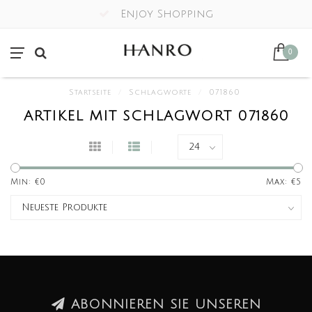
Enjoy Shopping
0
Startseite
/
Schlagworte
/
071860
ARTIKEL MIT SCHLAGWORT 071860
Min: €
0
Max: €
5
ABONNIEREN SIE UNSEREN