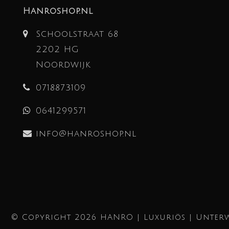
Hanroshop.nl
Schoolstraat 68
2202 HG
Noordwijk
0718873109
0641299571
info@hanroshop.nl
© Copyright 2026 HANRO | Luxuriös | Unterw