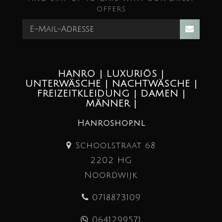
offers
HANRO | LUXURIÖS |
UNTERWÄSCHE | NACHTWÄSCHE |
FREIZEITKLEIDUNG | DAMEN |
MÄNNER |
Hanroshop.nl
Schoolstraat 68
2202 HG
Noordwijk
0718873109
0641299571