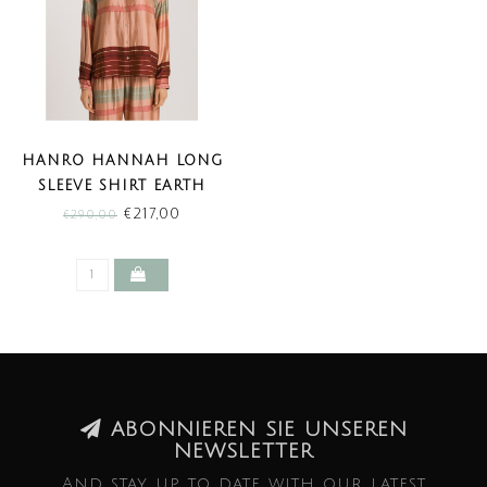
HANRO HANNAH LONG
SLEEVE SHIRT EARTH
TANNED STRIPE (SALE)
€217,00
€290,00
ABONNIEREN SIE UNSEREN
NEWSLETTER
And stay up to date with our latest