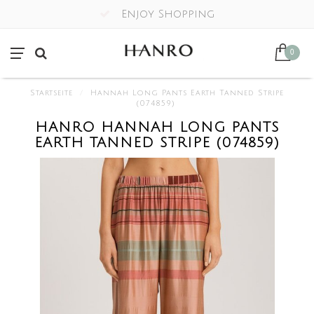
Enjoy Shopping
0
Startseite
/
Hannah Long Pants Earth Tanned Stripe
(074859)
HANRO HANNAH LONG PANTS
EARTH TANNED STRIPE (074859)