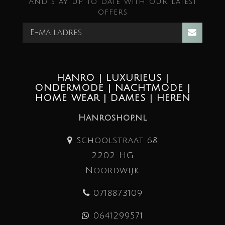
And stay up to date with our latest
offers
HANRO | LUXURIEUS |
ONDERMODE | NACHTMODE |
HOME WEAR | DAMES | HEREN
Hanroshop.nl
Schoolstraat 68
2202 HG
Noordwijk
0718873109
0641299571