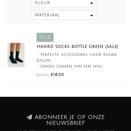
Kleur
Materiaal
SALE
HANRO SOCKS BOTTLE GREEN (SALE)
- Perfecte accessoires voor koude
dagen.
- Unisex sokken van een wol-
kasjmiermix voor cozy winterlooks.
€18,00
€25,00
ABONNEER JE OP ONZE
NIEUWSBRIEF