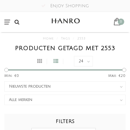
Enjoy Shopping
0
Home
/
Tags
/
2553
PRODUCTEN GETAGD MET 2553
Min: €
0
Max: €
20
FILTERS