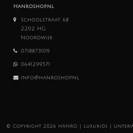
Hanroshop.nl
Schoolstraat 68
2202 HG
Noordwijk
0718873109
0641299571
info@hanroshop.nl
© Copyright 2026 HANRO | Luxuriös | Unterw