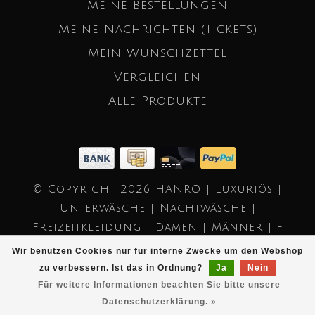
Meine Bestellungen
Meine Nachrichten (Tickets)
Mein Wunschzettel
Vergleichen
Alle Produkte
© Copyright 2026 HANRO | Luxuriös |
Unterwäsche | Nachtwäsche |
Freizeitkleidung | Damen | Männer | -
Powered by
Lightspeed
- Theme by
Wir benutzen Cookies nur für interne Zwecke um den Webshop
Dyvelopment
zu verbessern. Ist das in Ordnung?
Ja
Nein
Für weitere Informationen beachten Sie bitte unsere
Datenschutzerklärung. »