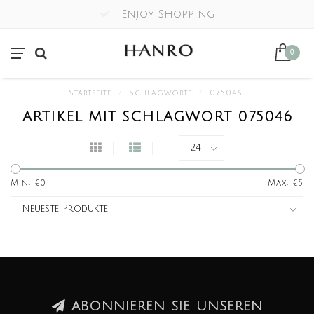
Enjoy Shopping
0
Startseite
/
Schlagworte
/
075046
ARTIKEL MIT SCHLAGWORT 075046
Min: €
0
Max: €
5
ABONNIEREN SIE UNSEREN