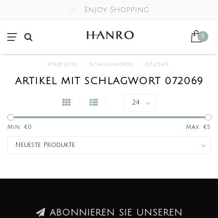
Enjoy Shopping
0
Startseite
/
Schlagworte
/
072069
ARTIKEL MIT SCHLAGWORT 072069
Min: €
0
Max: €
5
ABONNIEREN SIE UNSEREN