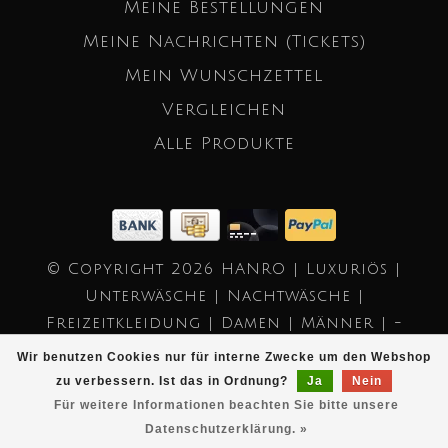
Meine Bestellungen
Meine Nachrichten (Tickets)
Mein Wunschzettel
Vergleichen
Alle Produkte
© Copyright 2026 HANRO | Luxuriös |
Unterwäsche | Nachtwäsche |
Freizeitkleidung | Damen | Männer | -
Powered by
Lightspeed
- Theme by
Wir benutzen Cookies nur für interne Zwecke um den Webshop
Dyvelopment
zu verbessern. Ist das in Ordnung?
Ja
Nein
Für weitere Informationen beachten Sie bitte unsere
Datenschutzerklärung. »